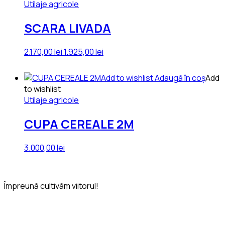
Utilaje agricole
SCARA LIVADA
Prețul
Prețul
2.170,00
lei
1.925,00
lei
inițial
curent
a
este:
Add to wishlist
Adaugă în coș
Add
fost:
1.925,00 lei.
to wishlist
2.170,00 lei.
Utilaje agricole
CUPA CEREALE 2M
3.000,00
lei
Împreună cultivăm viitorul!