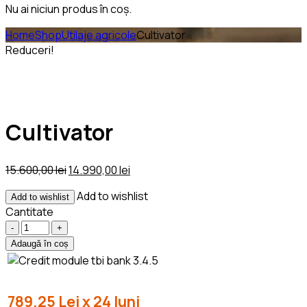
Nu ai niciun produs în coș.
Home
Shop
Utilaje agricole
Cultivator
Reduceri!
Cultivator
Prețul
Prețul
15.600,00
lei
14.990,00
lei
inițial
curent
Add to wishlist
Add to wishlist
a
este:
Cantitate
fost:
14.990,00 lei.
Cantitate
15.600,00 lei.
Adaugă în coș
789.25 Lei x 24 luni